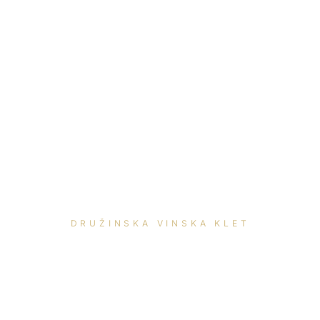
DRUŽINSKA VINSKA KLET
VINO MLAKAR
OPLOTNICA POD POHORJEM ·
ŠTAJERSKA