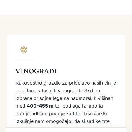
VINOGRADI
Kakovostno grozdje za pridelavo naših vin je
pridelano v lastnih vinogradih. Skrbno
izbrane prisojne lege na nadmorskih višinah
med
400–455 m
ter podlaga iz laporja
tvorijo odlične pogoje za trte. Trsničarske
izkušnje nam omogočajo, da si sadike trte
vzgojimo sami, pri tem pa imamo dostop do