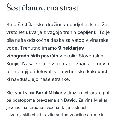
Šest članov, ena strast
Smo šestčlansko družinsko podjetje, ki se že
vrsto let ukvarja z vzgojo trsnih cepljenk. To je
bila naša odskočna deska za vstop v vinarske
vode. Trenutno imamo
9 hektarjev
vinogradniških površin
v okolici Slovenskih
Konjic. Naša želja je z uporabo znanja in novih
tehnologij pridelovati vina vrhunske kakovosti,
ki navdušujejo naše stranke.
Klet vodi vinar
Borut Mlakar
z družino, vinarsko pot
pa postopoma prevzema sin
David
. Za vina Mlakar
je značilna izredna svežina, ki je lastnost
severnjaških vin, izrazite sortno značilne arome in