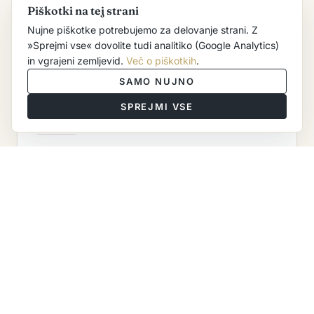
vrhunskih klonov sort cepičev in podlag.
Piškotki na tej strani
Nujne piškotke potrebujemo za delovanje strani. Z
»Sprejmi vse«
dovolite tudi analitiko (Google Analytics)
in vgrajeni zemljevid.
Več o piškotkih
.
SAMO NUJNO
SPREJMI VSE
TEHNOLOGIJA
Napredna kletna tehnologija in znanje nam
omogočata, da iz kakovostnega grozdja
pridelujemo odlična vina. Vso grozdje pred
pridelavo ohladimo na nizke temperature, da
upočasnimo delovanje encimov in
razmnoževanje mikroorganizmov. Grozdni
sok bistrimo s flotacijo, pri čemer je inertno
sredstvo
argon
.