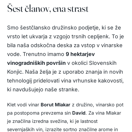
Šest članov, ena strast
Smo šestčlansko družinsko podjetje, ki se že
vrsto let ukvarja z vzgojo trsnih cepljenk. To je
bila naša odskočna deska za vstop v vinarske
vode. Trenutno imamo
9 hektarjev
vinogradniških površin
v okolici Slovenskih
Konjic. Naša želja je z uporabo znanja in novih
tehnologij pridelovati vina vrhunske kakovosti,
ki navdušujejo naše stranke.
Klet vodi vinar
Borut Mlakar
z družino, vinarsko pot
pa postopoma prevzema sin
David
. Za vina Mlakar
je značilna izredna svežina, ki je lastnost
severnjaških vin, izrazite sortno značilne arome in