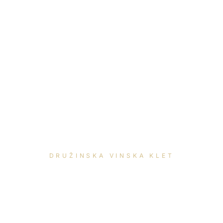
DRUŽINSKA VINSKA KLET
VINO MLAKAR
OPLOTNICA POD POHORJEM ·
ŠTAJERSKA