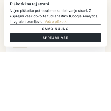
vrhunskih klonov sort cepičev in podlag.
Piškotki na tej strani
Nujne piškotke potrebujemo za delovanje strani. Z
»Sprejmi vse«
dovolite tudi analitiko (Google Analytics)
in vgrajeni zemljevid.
Več o piškotkih
.
SAMO NUJNO
SPREJMI VSE
TEHNOLOGIJA
Napredna kletna tehnologija in znanje nam
omogočata, da iz kakovostnega grozdja
pridelujemo odlična vina. Vso grozdje pred
pridelavo ohladimo na nizke temperature, da
upočasnimo delovanje encimov in
razmnoževanje mikroorganizmov. Grozdni
sok bistrimo s flotacijo, pri čemer je inertno
sredstvo
argon
.